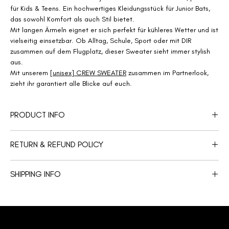
für Kids & Teens. Ein hochwertiges Kleidungsstück für Junior Bats,
das sowohl Komfort als auch Stil bietet.
Mit langen Ärmeln eignet er sich perfekt für kühleres Wetter und ist
vielseitig einsetzbar. Ob Alltag, Schule, Sport oder mit DIR
zusammen auf dem Flugplatz, dieser Sweater sieht immer stylish
aus.
Mit unserem
[unisex] CREW SWEATER
zusammen im Partnerlook,
zieht ihr garantiert alle Blicke auf euch.
PRODUCT INFO
Das Sweatshirt hat einen klassischen Rundhalsausschnitt und ist
RETURN & REFUND POLICY
aus 100% Baumwolle gefertigt, was ein weiches und angenehmes
Tragegefühl garantiert. Die eingesetzten Ärmel und der 1x1-Ripp am
Adrenaline Apparel Merchandise Artikel werden, der Nachhaltigkeit
Kragen, Ärmelbund und Saum verleihen dem Sweatshirt eine
SHIPPING INFO
zu Liebe, made-to-order produziert und sind daher leider
sportliche Optik.
von Umtausch und Rückgabe ausgeschlossen.
Das Nackenband innen aus Single-Jersey und der
Nachhaltigkeit beginnt bei uns damit, nur Stückzahlen zu
halbmondförmige Einsatz aus Selbststoff am Nacken mit 3-mm-
produzieren, welche ohne unnötigen Overstock der Nachfrage
Doppelnaht sorgen für zusätzlichen Komfort und eine verbesserte
entsprechen. Im Regelfall, wird deine Bestellung 1 Woche nach
Passform. Die einfache Steppnaht am Kragen und die 2-Nadel-
Bestellungseingang auf den Versandweg gebracht. Sollte ein