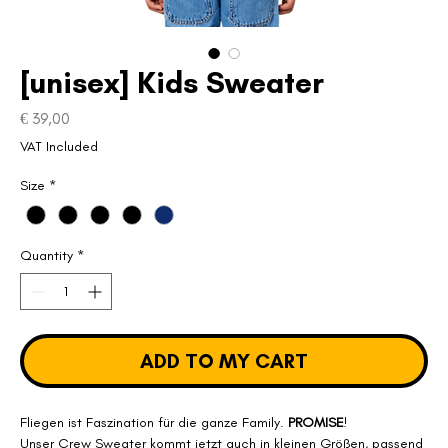
[unisex] Kids Sweater
Price
€ 39,00
VAT Included
Size
*
Quantity
*
ADD TO MY CART
Fliegen ist Faszination für die ganze Family.
PROMISE
!
Unser Crew Sweater kommt jetzt auch in kleinen Größen, passend