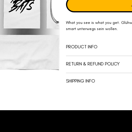
What you see is what you get. Glühw
smart unterwegs sein wollen.
PRODUCT INFO
Zertifizierte Sicherheitsweste made
RETURN & REFUND POLICY
Equipment Artikel werden, der Nachh
SHIPPING INFO
leider von Umtausch und Rückgabe 
Nachhaltigkeit beginnt bei uns damit
Overstock der Nachfrage entsprechen
Bestellungseingang auf den Versandw
sich deine Bestellung somit verzögern