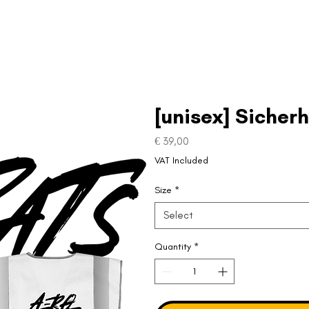
[unisex] Sicher
Price
€ 39,00
VAT Included
Size
*
Select
Quantity
*